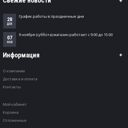
Свежие новости
М
И
График работы в праздничные дни
28
G
ДЕК
A
R
9 ноября (суббота) магазин работает с 9:00 до 15:00
07
T
E
НОЯ
X
А
Информация
В
Т
О
О компании
М
О
Доставка и оплата
Й
Контакты
К
И
Мой кабинет
G
A
Корзина
R
Отложенные
T
E