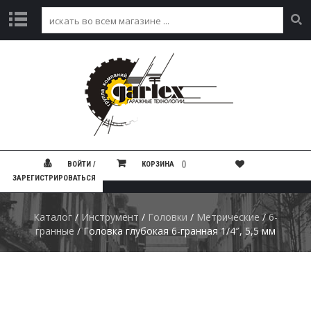
Г
Л
А
В
Н
А
Я
К
0
ВОЙТИ /
КОРЗИНА
А
ЗАРЕГИСТРИРОВАТЬСЯ
Т
А
Л
Каталог
/
Инструмент
/
Головки
/
Метрические
/
6-
О
гранные
/ Головка глубокая 6-гранная 1/4″, 5,5 мм
Г
А
К
Ц
И