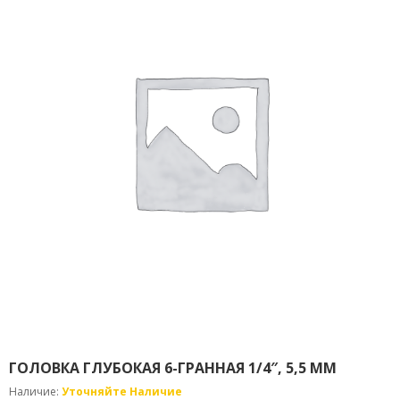
И
Д
О
С
Т
А
В
К
А
И
О
П
Л
А
Т
А
Н
О
В
О
ГОЛОВКА ГЛУБОКАЯ 6-ГРАННАЯ 1/4″, 5,5 ММ
С
Наличие:
Уточняйте Наличие
Т