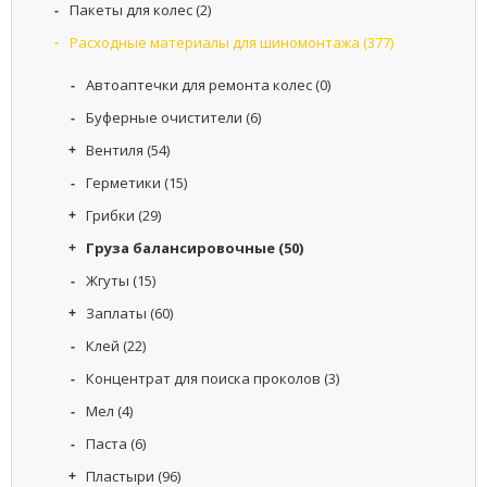
Пакеты для колес
(2)
И
Расходные материалы для шиномонтажа
(377)
О
К
Автоаптечки для ремонта колес
(0)
О
Буферные очистители
(6)
М
П
Вентиля
(54)
А
Н
Герметики
(15)
И
Грибки
(29)
И
Груза балансировочные
(50)
С
Жгуты
(15)
В
Я
Заплаты
(60)
З
А
Клей
(22)
Т
Концентрат для поиска проколов
(3)
Ь
С
Мел
(4)
Я
С
Паста
(6)
Н
Пластыри
(96)
А