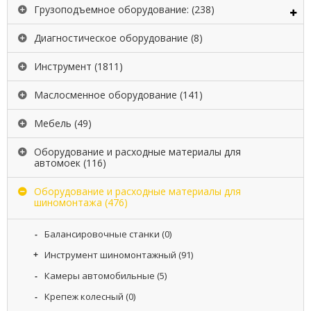
И
Грузоподъемное оборудование:
(238)
Диагностическое оборудование
(8)
Д
О
С
Инструмент
(1811)
Т
А
Маслосменное оборудование
(141)
В
К
Мебель
(49)
А
И
О
Оборудование и расходные материалы для
автомоек
(116)
П
Л
А
Оборудование и расходные материалы для
Т
шиномонтажа
(476)
А
Балансировочные станки
(0)
Н
Инструмент шиномонтажный
(91)
О
В
Камеры автомобильные
(5)
О
С
Крепеж колесный
(0)
Т