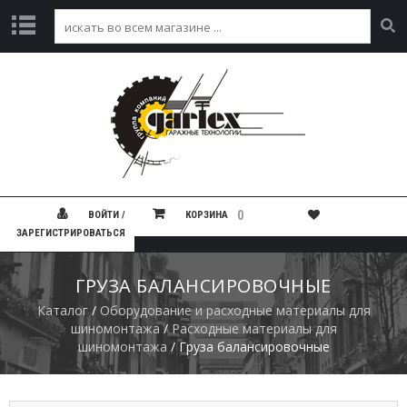
Г
Л
А
В
Н
А
Я
К
0
ВОЙТИ /
КОРЗИНА
А
ЗАРЕГИСТРИРОВАТЬСЯ
Т
А
Л
ГРУЗА БАЛАНСИРОВОЧНЫЕ
О
Г
Каталог
/
Оборудование и расходные материалы для
шиномонтажа
/
Расходные материалы для
шиномонтажа
/ Груза балансировочные
А
К
Ц
И