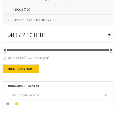
X
В
Тиски
(15)
Е
Н
Точильные станки
(7)
Д
И
Н
ФИЛЬТР ПО ЦЕНЕ
Г
О
В
Ы
Е
цена:
690 руб.
—
2 970 руб.
А
П
ФИЛЬТРАЦИЯ
П
А
Р
А
ПОКАЗАНО 1–24 ИЗ 50
Т
Ы