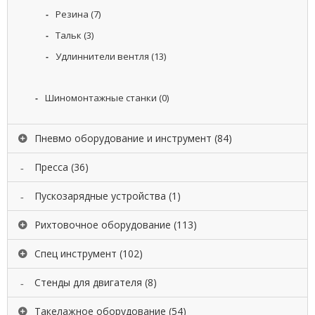
М
Резина
(7)
И
Тальк
(3)
G
Удлиннители вентля
(13)
A
R
T
Шиномонтажные станки
(0)
E
X
А
Пневмо оборудование и инструмент
(84)
В
Т
Пресса
(36)
О
М
О
Пускозарядные устройства
(1)
Й
К
Рихтовочное оборудование
(113)
И
Спец инструмент
(102)
G
A
Стенды для двигателя
(8)
R
T
Такелажное оборудование
(54)
E