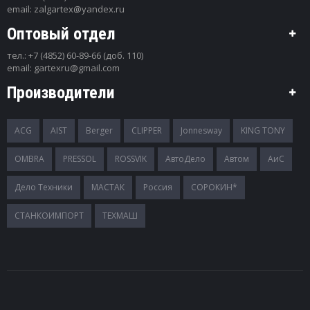
email:
zalgartex@yandex.ru
Оптовый отдел
тел.:
+7 (4852) 60-89-66 (доб. 110)
email:
gartexru@gmail.com
Производители
ACG
AIST
Berger
CLIPPER
Jonnesway
KING TONY
OMBRA
PRESSOL
ROSSVIK
АвтоДело
Автом
АиС
Дело Техники
МАСТАК
Россия
СОРОКИН*
СТАНКОИМПОРТ
ТЕХМАШ