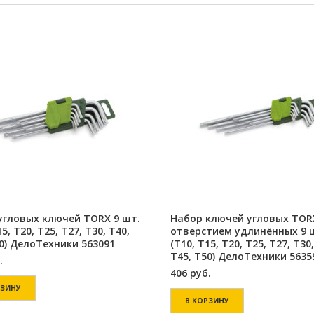
угловых ключей TORX 9 шт.
Набор ключей угловых TOR
15, Т20, Т25, Т27, Т30, Т40,
отверстием удлинённых 9 
50) ДелоТехники 563091
(Т10, Т15, Т20, Т25, Т27, Т30,
Т45, Т50) ДелоТехники 5635
.
406
руб.
РЗИНУ
В КОРЗИНУ