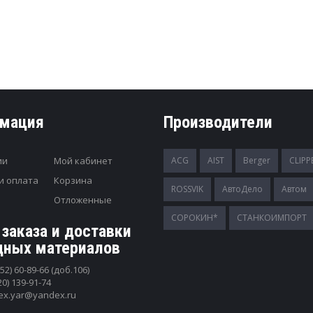
мация
Производители
ии
Мой кабинет
ACG
AIST
Berger
CLIPP
и оплата
Корзина
ROSSVIK
АвтоДело
Автом
Отложенные
СОРОКИН*
СТАНКОИМПОРТ
 заказа и доставки
дных материалов
52) 60-89-66 (доб.106)
20) 139-91-74
tex.yar@yandex.ru