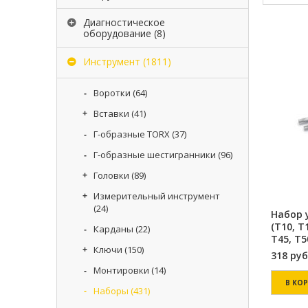
Диагностическое
оборудование
(8)
Инструмент
(1811)
Воротки
(64)
Вставки
(41)
Г-образные TORX
(37)
Г-образные шестигранники
(96)
Головки
(89)
Измерительный инструмент
(24)
Набор 
(Т10, Т
Карданы
(22)
Т45, Т
Ключи
(150)
318
руб
Монтировки
(14)
В КО
Наборы
(431)