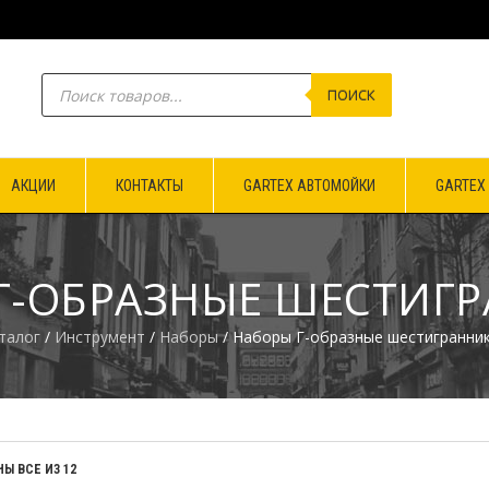
ПОИСК
АКЦИИ
КОНТАКТЫ
GARTEX АВТОМОЙКИ
GARTEX
Г-ОБРАЗНЫЕ ШЕСТИГ
талог
/
Инструмент
/
Наборы
/ Наборы Г-образные шестигранни
Ы ВСЕ ИЗ 12