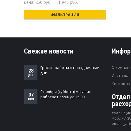
цена:
250 руб.
—
1 940 руб.
ФИЛЬТРАЦИЯ
Свежие новости
Инфор
О компан
График работы в праздничные
28
дни
Доставка 
ДЕК
Контакты
9 ноября (суббота) магазин
07
Отдел
работает с 9:00 до 15:00
НОЯ
расхо
тел.:
+7 (48
моб.:
+7 (9
email:
gar