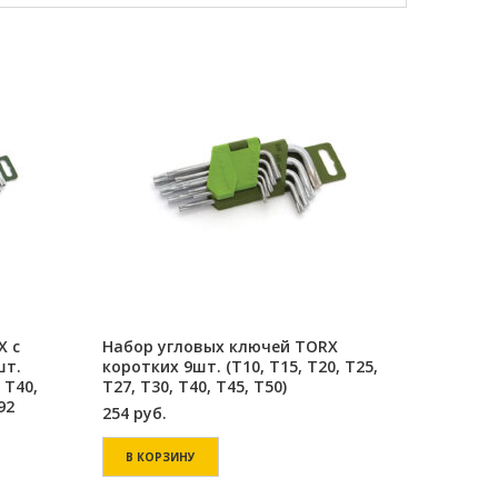
X с
Набор угловых ключей TORX
шт.
коротких 9шт. (Т10, Т15, Т20, Т25,
 Т40,
Т27, Т30, Т40, Т45, Т50)
92
254
руб.
В КОРЗИНУ