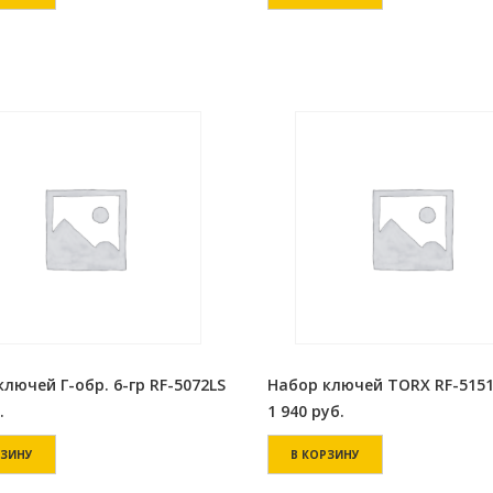
лючей Г-обр. 6-гр RF-5072LS
Набор ключей TORX RF-5151
.
1 940
руб.
РЗИНУ
В КОРЗИНУ