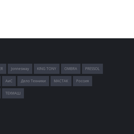
ER
Jonnesway
KING TONY
OMBRA
PRESSOL
АиС
Дело Техники
МАСТАК
Россия
ТЕХМАШ